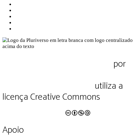
Sobre a Pluriverso
Sobre nós
Contato
Política de Privacidade
Termos de Uso
Pluriverso Diálogo de saberes
por
Pluriverso Coletivo de serviços em
educação e cultura Ltda.
utiliza a
licença Creative Commons
CC BY-NC-SA 4.0
Apoio