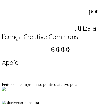
Pluriverso Diálogo de saberes
por
Pluriverso Coletivo de serviços em
educação e cultura Ltda.
utiliza a
licença Creative Commons
CC BY-NC-SA 4.0
Apoio
Feito com compromisso político afetivo pela
Kangen Comunidade Criativa
Facebook
Instagram
Twitter
Linkedin
Github
Youtube