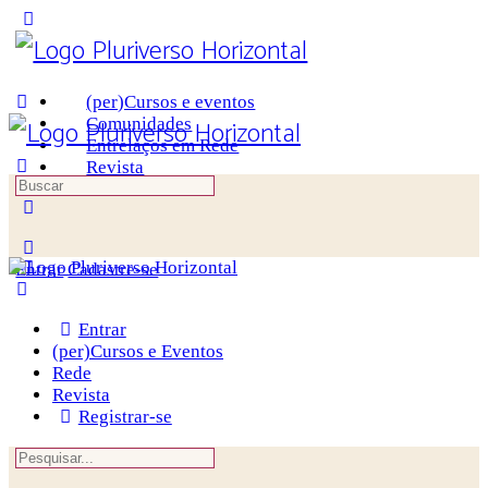
Toggle
Side
Panel
(per)Cursos e eventos
Comunidades
Entrelaços em Rede
Revista
Procurar
por:
More
options
Entrar
Cadastre-se
Entrar
(per)Cursos e Eventos
Rede
Revista
Registrar-se
Procurar
por: