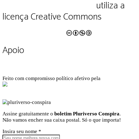
educação e cultura Ltda.
utiliza a
licença Creative Commons
CC BY-NC-SA 4.0
Apoio
Feito com compromisso político afetivo pela
Kangen Comunidade Criativa
Facebook
Instagram
Twitter
Linkedin
Github
Youtube
Assine gratuitamente o
boletim Pluriverso Conspira
.
Não vamos encher sua caixa postal. Só o que importa!
Insira seu nome *