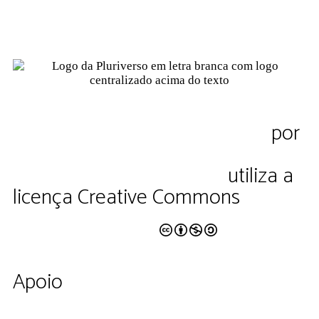
Contato
Política de Privacidade
Termos de Uso
Pluriverso Diálogo de saberes
por
Pluriverso Coletivo de serviços em
educação e cultura Ltda.
utiliza a
licença Creative Commons
CC BY-NC-SA 4.0
Apoio