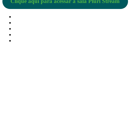
Clique aqui para acessar a sala Pluri Stream
Sobre a Pluriverso
Sobre nós
Contato
Política de Privacidade
Termos de Uso