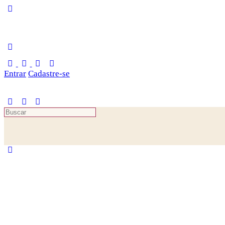
Toggle
Side
Panel
Entrar
Cadastre-se
Procurar
por: