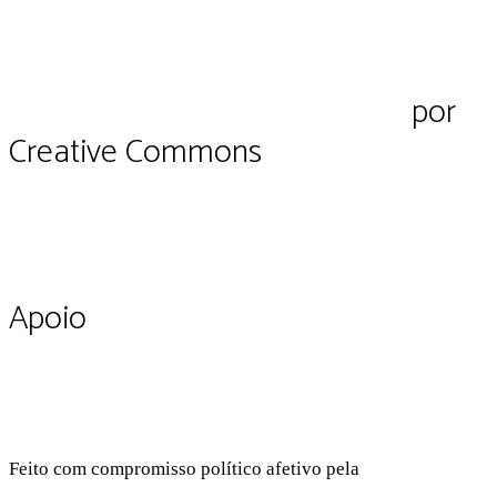
Pluriverso Diálogo de saberes
por
Pl
Creative Commons
CC BY-NC-SA 4.0
Apoio
Feito com compromisso político afetivo pela
Kangen Comu