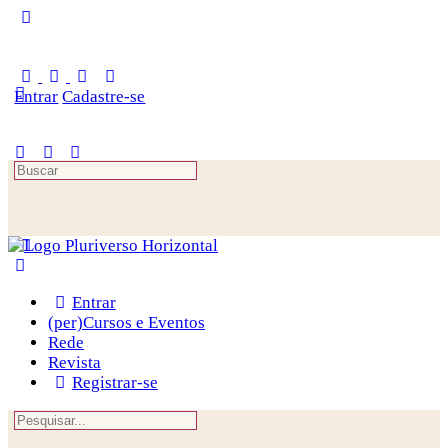
Toggle
Side
Panel
Entrar
Cadastre-se
Procurar
por:
Entrar
(per)Cursos e Eventos
Rede
Revista
Registrar-se
Procurar
por: