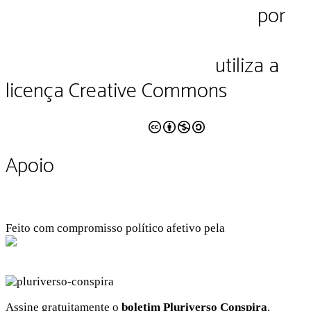
Pluriverso Diálogo de saberes
por
Pluriverso Coletivo de serviços em
educação e cultura Ltda.
utiliza a
licença Creative Commons
CC BY-NC-SA 4.0
Apoio
Feito com compromisso político afetivo pela
Kangen Comunidade Criativa
Facebook
Instagram
Twitter
Linkedin
Github
Youtube
Assine gratuitamente o
boletim Pluriverso Conspira
.