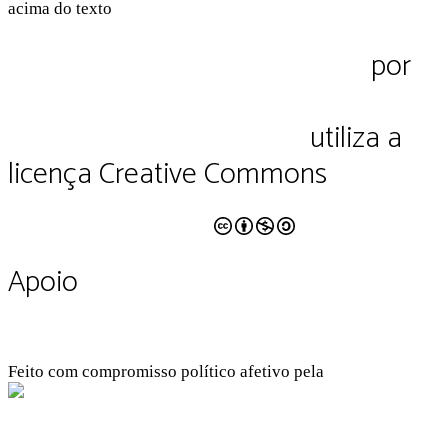
Pluriverso Diálogo de saberes
por
Pluriverso Coletivo de serviços em
educação e cultura Ltda.
utiliza a
licença Creative Commons
CC BY-NC-SA 4.0
Apoio
Feito com compromisso político afetivo pela
Kangen Comunidade Criativa
Facebook
Instagram
Twitter
Linkedin
Github
Youtube