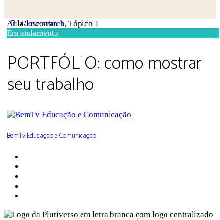
Aula/Encontro 1, Tópico 1
Close search
Em andamento
PORTFÓLIO: como mostrar
seu trabalho
BemTv Educação e Comunicação
Sobre a Pluriverso
Sobre nós
Contato
Política de Privacidade
Termos de Uso