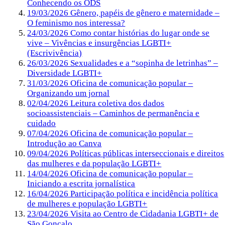
Conhecendo os ODS
19/03/2026 Gênero, papéis de gênero e maternidade –
O feminismo nos interessa?
24/03/2026 Como contar histórias do lugar onde se
vive – Vivências e insurgências LGBTI+
(Escrivivência)
26/03/2026 Sexualidades e a “sopinha de letrinhas” –
Diversidade LGBTI+
31/03/2026 Oficina de comunicação popular –
Organizando um jornal
02/04/2026 Leitura coletiva dos dados
socioassistenciais – Caminhos de permanência e
cuidado
07/04/2026 Oficina de comunicação popular –
Introdução ao Canva
09/04/2026 Políticas públicas interseccionais e direitos
das mulheres e da população LGBTI+
14/04/2026 Oficina de comunicação popular –
Iniciando a escrita jornalística
16/04/2026 Participação política e incidência política
de mulheres e população LGBTI+
23/04/2026 Visita ao Centro de Cidadania LGBTI+ de
São Gonçalo