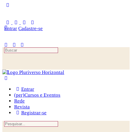
Toggle
Side
Panel
Entrar
Cadastre-se
Procurar
por:
Entrar
(per)Cursos e Eventos
Rede
Revista
Registrar-se
Procurar
por: