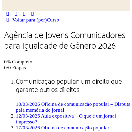
Close
search
Voltar para (per)Curso
Agência de Jovens Comunicadores
para Igualdade de Gênero 2026
0% Completo
0/0 Etapas
Comunicação popular: um direito que
garante outros direitos
10/03/2026 Oficina de comunicação popular – Disputa
pela memória do jornal
12/03/2026 Aula expositiva – O que é um jornal
impresso?
17/03/2026 Oficina de comunicação popular –