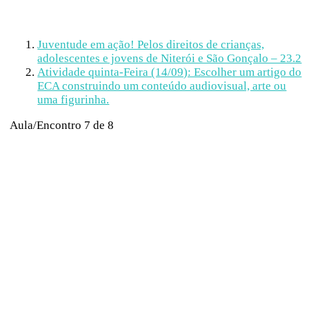
Juventude em ação! Pelos direitos de crianças,
adolescentes e jovens de Niterói e São Gonçalo – 23.2
Atividade quinta-Feira (14/09): Escolher um artigo do
ECA construindo um conteúdo audiovisual, arte ou
uma figurinha.
Aula/Encontro 7
de 8
Em andamento
←
Anterior
Próximo
→
Atividade quinta-Feira (14/09):
Escolher um artigo do ECA
construindo um conteúdo
audiovisual, arte ou uma