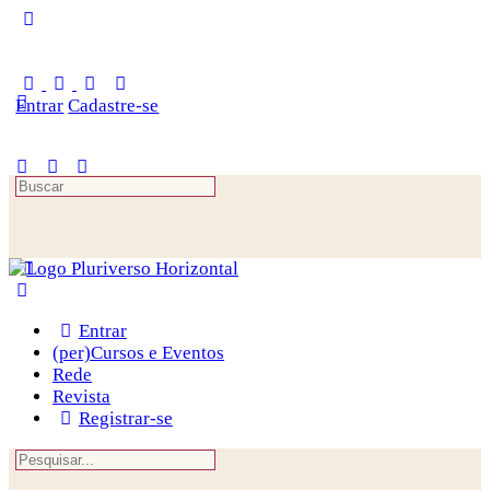
Toggle
Side
Panel
Entrar
Cadastre-se
Procurar
por:
Entrar
(per)Cursos e Eventos
Rede
Revista
Registrar-se
Procurar
por: