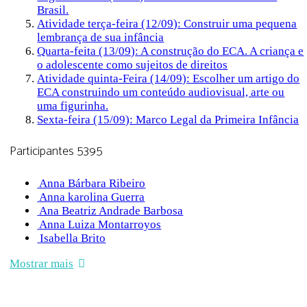
Brasil.
Atividade terça-feira (12/09): Construir uma pequena
lembrança de sua infância
Quarta-feita (13/09): A construção do ECA. A criança e
o adolescente como sujeitos de direitos
Atividade quinta-Feira (14/09): Escolher um artigo do
ECA construindo um conteúdo audiovisual, arte ou
uma figurinha.
Sexta-feira (15/09): Marco Legal da Primeira Infância
Participantes
5395
Anna Bárbara Ribeiro
Anna karolina Guerra
Ana Beatriz Andrade Barbosa
Anna Luiza Montarroyos
Isabella Brito
Mostrar mais