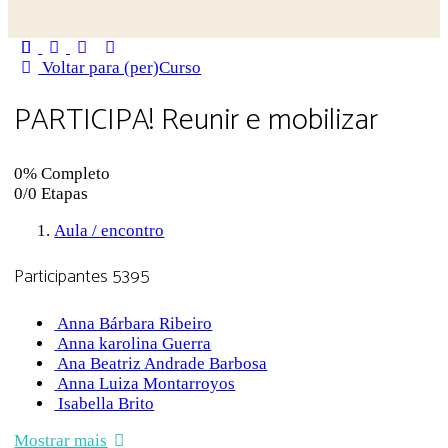
Close
search
Voltar para (per)Curso
PARTICIPA! Reunir e mobilizar
0% Completo
0/0 Etapas
Aula / encontro
Participantes
5395
Anna Bárbara Ribeiro
Anna karolina Guerra
Ana Beatriz Andrade Barbosa
Anna Luiza Montarroyos
Isabella Brito
Mostrar mais