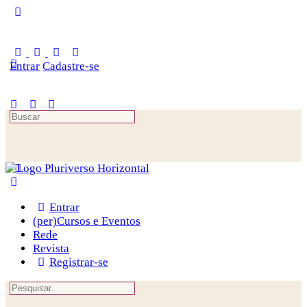
Toggle
Side
Panel
Entrar
Cadastre-se
Procurar
por:
Entrar
(per)Cursos e Eventos
Rede
Revista
Registrar-se
Procurar
por: