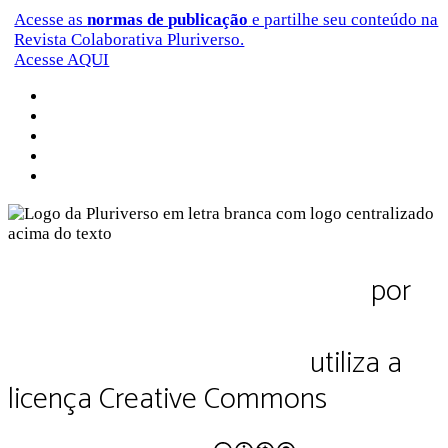
Acesse as
normas de publicação
e partilhe seu conteúdo na
Revista Colaborativa Pluriverso.
Acesse AQUI
Sobre a Pluriverso
Sobre nós
Contato
Política de Privacidade
Termos de Uso
Pluriverso Diálogo de saberes
por
Pluriverso Coletivo de serviços em
educação e cultura Ltda.
utiliza a
licença Creative Commons
CC BY-NC-SA 4.0