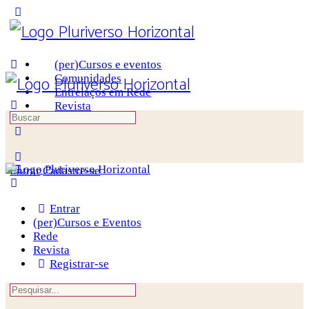
Toggle
Side
Panel
(per)Cursos e eventos
Comunidades
Entrelaços em Rede
Revista
Procurar
por:
More
options
Entrar
Cadastre-se
Entrar
(per)Cursos e Eventos
Rede
Revista
Registrar-se
Procurar
por: