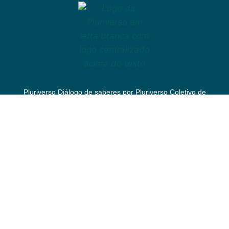
Pluriverso Diálogo de saberes
por
Pluriverso Coletivo de
serviços em educação e cultura Ltda.
utiliza a licença Creative
Commons
CC BY-NC-SA 4.0
Apoio
Feito com compromisso político afetivo pela
Kangen
Comunidade Criativa