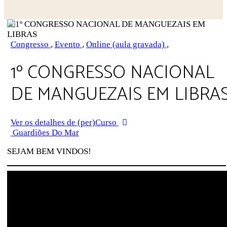
Congresso
,
Evento
,
Online (aula gravada)
,
1º CONGRESSO NACIONAL
DE MANGUEZAIS EM LIBRA
Ver os detalhes de (per)Curso
Guardiões Do Mar
SEJAM BEM VINDOS!