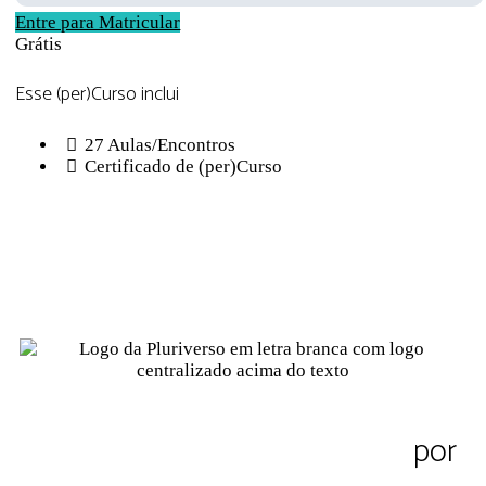
Entre para Matricular
Grátis
Esse (per)Curso inclui
27 Aulas/Encontros
Certificado de (per)Curso
Sobre a Pluriverso
Sobre nós
Contato
Política de Privacidade
Termos de Uso
Pluriverso Diálogo de saberes
por
Pluriverso Coletivo de serviços em