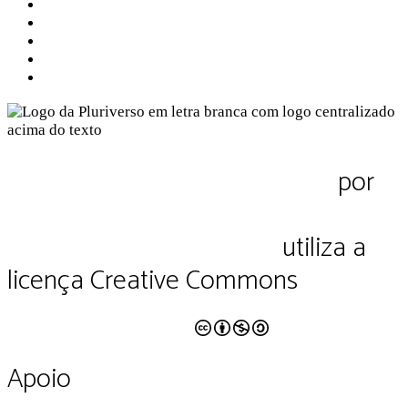
Sobre a Pluriverso
Sobre nós
Contato
Política de Privacidade
Termos de Uso
Pluriverso Diálogo de saberes
por
Pluriverso Coletivo de serviços em
educação e cultura Ltda.
utiliza a
licença Creative Commons
CC BY-NC-SA 4.0
Apoio