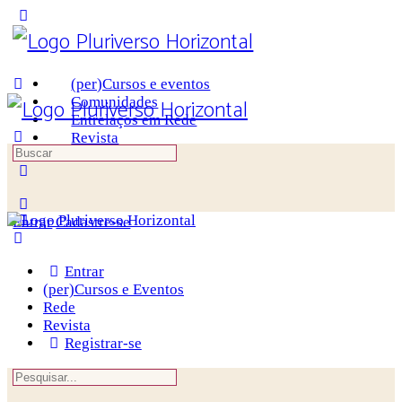
Toggle
Side
Panel
(per)Cursos e eventos
Comunidades
Entrelaços em Rede
Revista
Procurar
por:
More
options
Entrar
Cadastre-se
Entrar
(per)Cursos e Eventos
Rede
Revista
Registrar-se
Procurar
por: