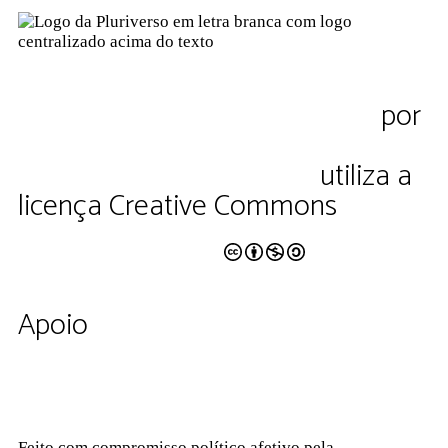
Produção de Podcasts
23/08: Planejamento e gestão de negócios
Produção de vídeos com celular
Pluriverso Diálogo de saberes
por
30/08: Planejamento e gestão financeira
Pluriverso Coletivo de serviços em
Edição de vídeos com celular
educação e cultura Ltda.
utiliza a
06/09: Planejamento e organização do tempo
licença Creative Commons
MEI – Micro Empreendedor Individual: como formalizar
CC BY-NC-SA 4.0
sua Pessoa Jurídica e emitir notas em Niterói e São
Gonçalo
13/09: Lei 8.666/1993 e Lei 14.133/2021
Apoio
Feito com compromisso político afetivo pela