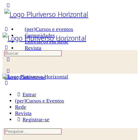
Toggle
Side
Panel
(per)Cursos e eventos
Comunidades
Entrelaços em Rede
Revista
Procurar
por:
More
options
Entrar
Cadastre-se
Entrar
(per)Cursos e Eventos
Rede
Revista
Registrar-se
Procurar
por: