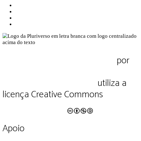
Sobre nós
Contato
Política de Privacidade
Termos de Uso
Pluriverso Diálogo de saberes
por
Pluriverso Coletivo de serviços em
educação e cultura Ltda.
utiliza a
licença Creative Commons
CC BY-NC-SA 4.0
Apoio