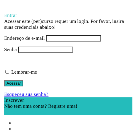
Entrar
Acessar este (per)curso requer um login. Por favor, insira
suas credenciais abaixo!
Endereço de e-mail
Senha
Lembrar-me
Esqueceu sua senha?
Inscrever
Não tem uma conta? Registre uma!
Registrar uma conta
Sobre a Pluriverso
Sobre nós