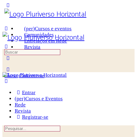
Toggle
Side
Panel
(per)Cursos e eventos
Comunidades
Entrelaços em Rede
Revista
Procurar
por:
More
options
Entrar
Cadastre-se
Entrar
(per)Cursos e Eventos
Rede
Revista
Registrar-se
Procurar
por: