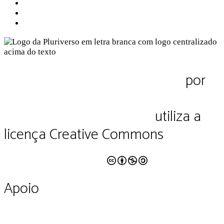
Contato
Política de Privacidade
Termos de Uso
Pluriverso Diálogo de saberes
por
Pluriverso Coletivo de serviços em
educação e cultura Ltda.
utiliza a
licença Creative Commons
CC BY-NC-SA 4.0
Apoio