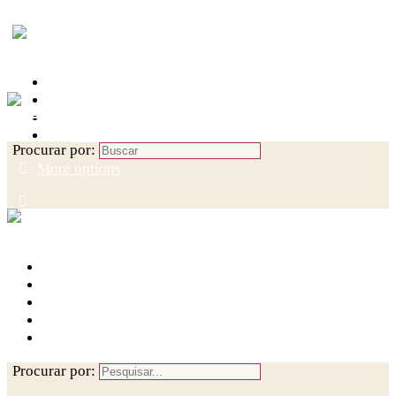
Toggle Side Panel
(per)Cursos e eventos
Comunidades
Entrelaços em Rede
Revista
Procurar por:
More options
Entrar
Cadastre-se
Entrar
(per)Cursos e Eventos
Rede
Revista
Registrar-se
Procurar por: