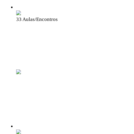
Grátis
33 Aulas/Encontros
Agência ENTREREDES de
Comunicação Popular da
Juventude
BemTv
Educação e Comunicação
Formação em incidência política,
comunicação popular e cidadania!
Grátis