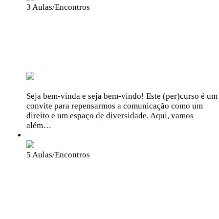
3 Aulas/Encontros
Introdução à Acessibilidade na
Comunicação
BemTv
Educação e Comunicação
Seja bem-vinda e seja bem-vindo! Este (per)curso é um
convite para repensarmos a comunicação como um
direito e um espaço de diversidade. Aqui, vamos
além…
Grátis
5 Aulas/Encontros
Formação de Lideranças de
Limpeza de Praias e Outros
Ambientes – 2026