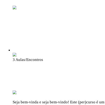
BemTv
Educação e Comunicação
Formação em incidência política,
comunicação popular e cidadania!
Grátis
3 Aulas/Encontros
Introdução à Acessibilidade na
Comunicação
BemTv
Educação e Comunicação
Seja bem-vinda e seja bem-vindo! Este (per)curso é um