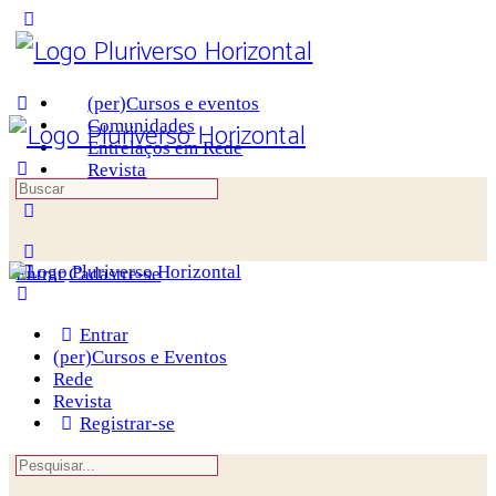
Toggle
Side
Panel
(per)Cursos e eventos
Comunidades
Entrelaços em Rede
Revista
Procurar
por:
More
options
Entrar
Cadastre-se
Entrar
(per)Cursos e Eventos
Rede
Revista
Registrar-se
Procurar
por: