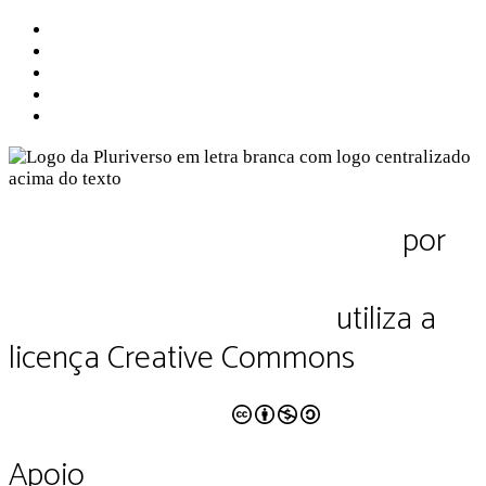
Sobre a Pluriverso
Sobre nós
Contato
Política de Privacidade
Termos de Uso
Pluriverso Diálogo de saberes
por
Pluriverso Coletivo de serviços em
educação e cultura Ltda.
utiliza a
licença Creative Commons
CC BY-NC-SA 4.0
Apoio