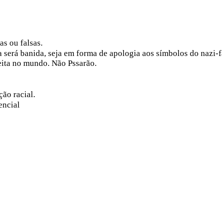
s ou falsas.
 será banida, seja em forma de apologia aos símbolos do nazi-fa
reita no mundo. Não Pssarão.
ão racial.
encial