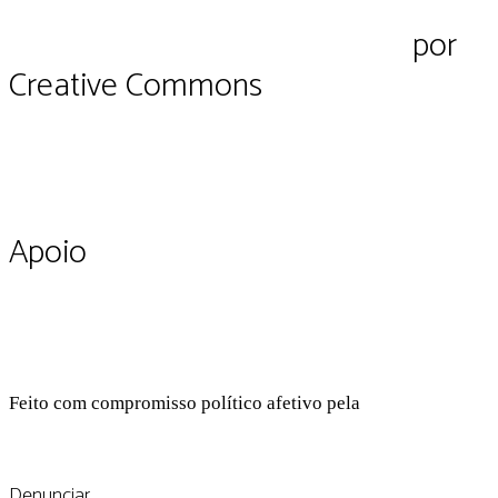
Pluriverso Diálogo de saberes
por
Pl
Creative Commons
CC BY-NC-SA 4.0
Apoio
Feito com compromisso político afetivo pela
Kangen Comu
Facebook
Instagram
Twitter
Linkedin
Github
Youtube
Denunciar