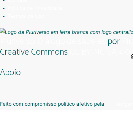
Política de Privacidade
Termos de Uso
Pluriverso Diálogo de saberes
por
Plu
Creative Commons
CC BY-NC-SA 4.0
Apoio
Feito com compromisso político afetivo pela
Kangen
Facebook
Instagram
Twitter
Linkedin
Github
Youtube