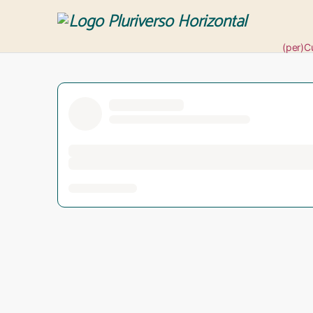
(per)C
Revis