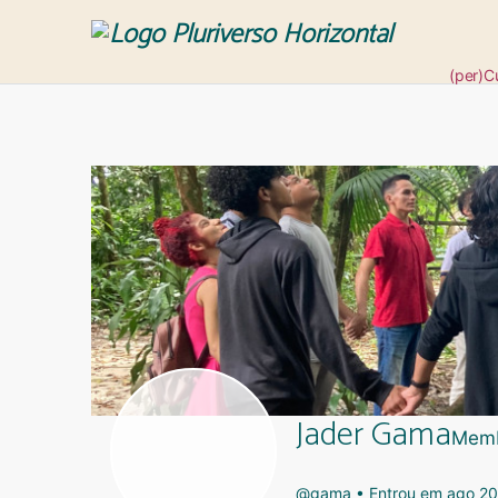
(per)C
Revis
Jader Gama
Mem
@gama
•
Entrou em ago 2