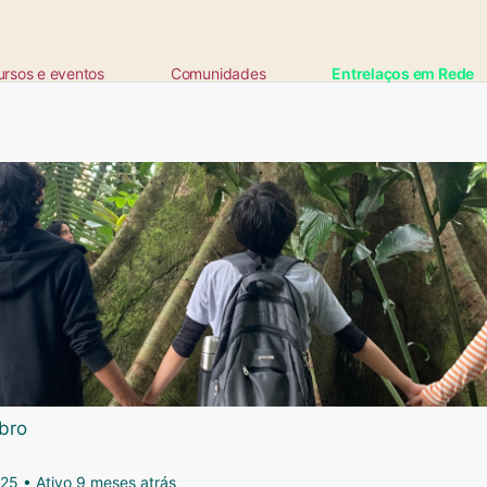
ursos e eventos
Comunidades
Entrelaços em Rede
ta
bro
025
•
Ativo 9 meses atrás