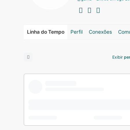
Linha do Tempo
Perfil
Conexões
Comu
Exibir
pe
Open
search
filters