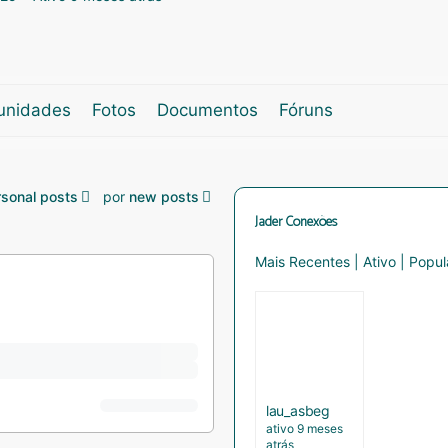
nidades
Fotos
Documentos
Fóruns
rsonal posts
por
new posts
Jader Conexões
Mais Recentes
|
Ativo
|
Popul
lau_asbeg
ativo 9 meses
atrás