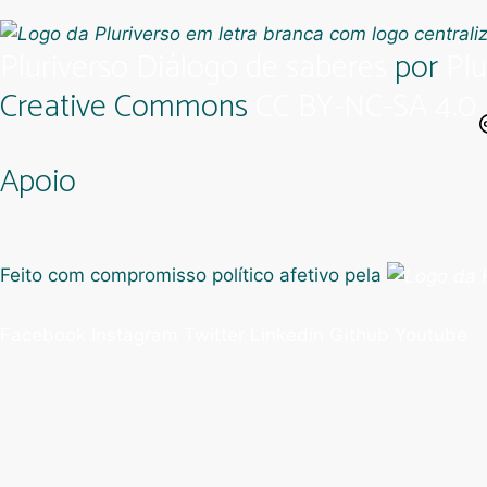
Pluriverso Diálogo de saberes
por
Plu
Creative Commons
CC BY-NC-SA 4.0
Apoio
Feito com compromisso político afetivo pela
Facebook
Instagram
Twitter
Linkedin
Github
Youtube