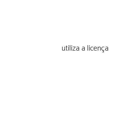
ação e cultura Ltda.
utiliza a licença