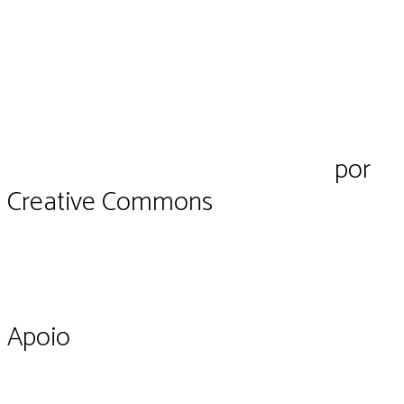
Pluriverso Diálogo de saberes
por
Pl
Creative Commons
CC BY-NC-SA 4.0
Apoio