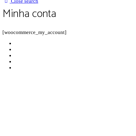
Close search
Minha conta
[woocommerce_my_account]
Sobre a Pluriverso
Sobre nós
Contato
Política de Privacidade
Termos de Uso