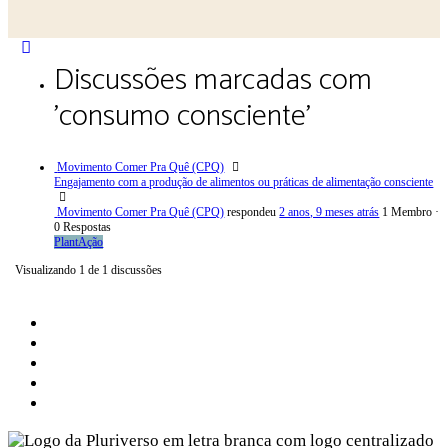
Close
Discussões marcadas com
search
'consumo consciente'
Movimento Comer Pra Quê (CPQ)
Engajamento com a produção de alimentos ou práticas de alimentação consciente
Movimento Comer Pra Quê (CPQ)
respondeu
2 anos, 9 meses atrás
1 Membro
·
0 Respostas
PlantAção
Visualizando 1 de 1 discussões
Sobre a Pluriverso
Sobre nós
Contato
Política de Privacidade
Termos de Uso