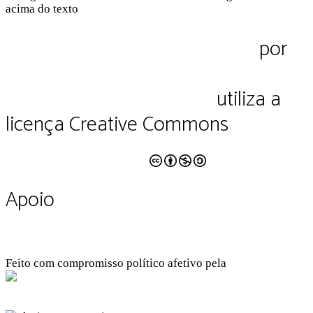
Pluriverso Diálogo de saberes
por
Pluriverso Coletivo de serviços em
educação e cultura Ltda.
utiliza a
licença Creative Commons
CC BY-NC-SA 4.0
Apoio
Feito com compromisso político afetivo pela
Kangen Comunidade Criativa
Facebook
Instagram
Twitter
Linkedin
Github
Youtube