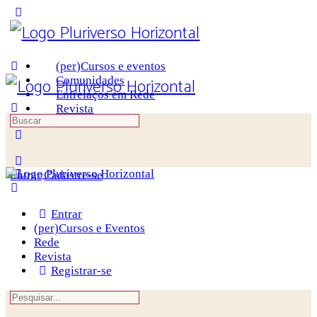
Toggle
Side
Panel
(per)Cursos e eventos
Comunidades
Entrelaços em Rede
Revista
Procurar
por:
More
options
Entrar
Cadastre-se
Entrar
(per)Cursos e Eventos
Rede
Revista
Registrar-se
Procurar
por: