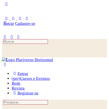
Toggle
Side
Panel
Entrar
Cadastre-se
Procurar
por:
Entrar
(per)Cursos e Eventos
Rede
Revista
Registrar-se
Procurar
por: