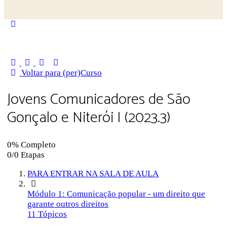
Close
search
Voltar para (per)Curso
Jovens Comunicadores de São
Gonçalo e Niterói I (2023.3)
0% Completo
0/0 Etapas
PARA ENTRAR NA SALA DE AULA
Módulo 1: Comunicação popular - um direito que
garante outros direitos
11 Tópicos