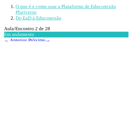
O que é e como usar a Plataforma de Educonexão
Pluriverso
Do EaD à Educonexão
Aula/Encontro 2
de 28
Em andamento
←
Anterior
Próximo
→
Do EaD à Educonexão
Suporte
1
Claudio Andrés Barría Mancilla
O conceito de “
educonexão
” é central para o sistema de
gestão da aprendizagem da
Pluriverso
. É concebido como
uma abordagem inovadora para a gestão de processos