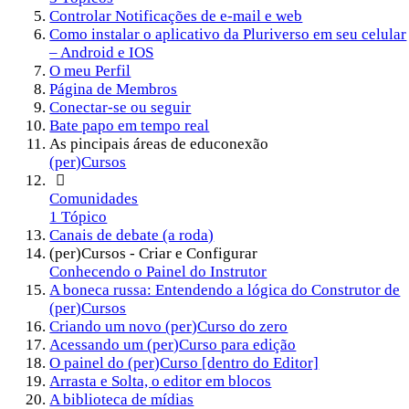
Controlar Notificações de e-mail e web
Como instalar o aplicativo da Pluriverso em seu celular
– Android e IOS
O meu Perfil
Página de Membros
Conectar-se ou seguir
Bate papo em tempo real
As pincipais áreas de educonexão
(per)Cursos
Comunidades
1 Tópico
Canais de debate (a roda)
(per)Cursos - Criar e Configurar
Conhecendo o Painel do Instrutor
A boneca russa: Entendendo a lógica do Construtor de
(per)Cursos
Criando um novo (per)Curso do zero
Acessando um (per)Curso para edição
O painel do (per)Curso [dentro do Editor]
Arrasta e Solta, o editor em blocos
A biblioteca de mídias