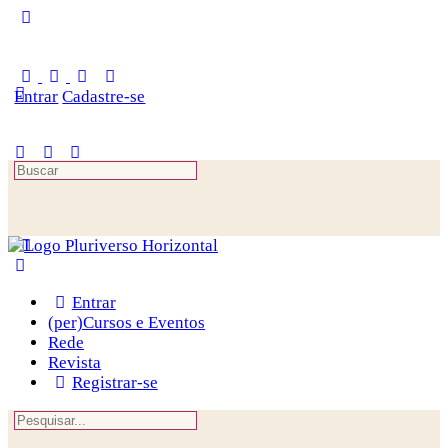
Toggle
Side
Panel
Entrar
Cadastre-se
Procurar
por:
Entrar
(per)Cursos e Eventos
Rede
Revista
Registrar-se
Procurar
por: