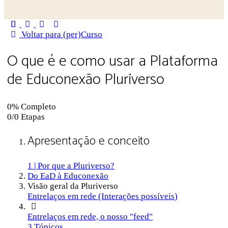
Close
search
Voltar para (per)Curso
O que é e como usar a Plataforma
de Educonexão Pluriverso
0% Completo
0/0 Etapas
Apresentação e conceito
1 | Por que a Pluriverso?
Do EaD à Educonexão
Visão geral da Pluriverso
Entrelaços em rede (Interações possíveis)
Entrelaços em rede, o nosso "feed"
3 Tópicos