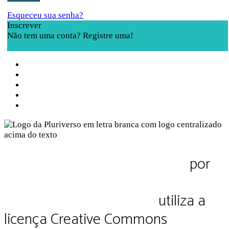
Esqueceu sua senha?
Inscrever
Não tem uma conta? Registre uma!
Registrar uma conta
Sobre a Pluriverso
Sobre nós
Contato
Política de Privacidade
Termos de Uso
Pluriverso Diálogo de saberes
por
Pluriverso Coletivo de serviços em
educação e cultura Ltda.
utiliza a
licença Creative Commons