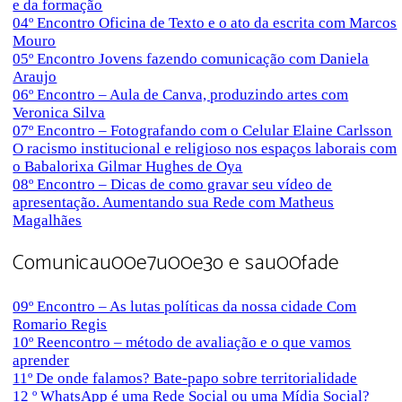
e da formação
04º Encontro Oficina de Texto e o ato da escrita com Marcos
Mouro
05º Encontro Jovens fazendo comunicação com Daniela
Araujo
06º Encontro – Aula de Canva, produzindo artes com
Veronica Silva
07º Encontro – Fotografando com o Celular Elaine Carlsson
O racismo institucional e religioso nos espaços laborais com
o Babalorixa Gilmar Hughes de Oya
08º Encontro – Dicas de como gravar seu vídeo de
apresentação. Aumentando sua Rede com Matheus
Magalhães
Comunicau00e7u00e3o e sau00fade
09º Encontro – As lutas políticas da nossa cidade Com
Romario Regis
10º Reencontro – método de avaliação e o que vamos
aprender
11º De onde falamos? Bate-papo sobre territorialidade
12 º WhatsApp é uma Rede Social ou uma Mídia Social?