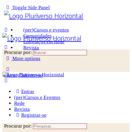
Toggle Side Panel
(per)Cursos e eventos
Comunidades
Entrelaços em Rede
Revista
Procurar por:
More options
Entrar
Cadastre-se
Entrar
(per)Cursos e Eventos
Rede
Revista
Registrar-se
Procurar por: