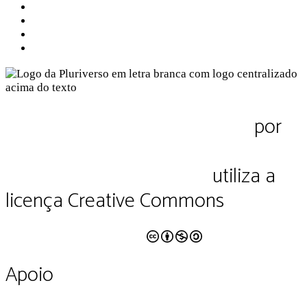
Sobre nós
Contato
Política de Privacidade
Termos de Uso
Pluriverso Diálogo de saberes
por
Pluriverso Coletivo de serviços em
educação e cultura Ltda.
utiliza a
licença Creative Commons
CC BY-NC-SA 4.0
Apoio