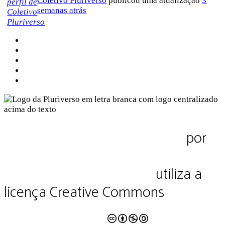
Coletivo Pluriverso
publicou uma atualização
3
semanas atrás
Sobre a Pluriverso
Sobre nós
Contato
Política de Privacidade
Termos de Uso
Pluriverso Diálogo de saberes
por
Pluriverso Coletivo de serviços em
educação e cultura Ltda.
utiliza a
licença Creative Commons
CC BY-NC-SA 4.0