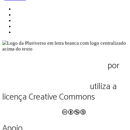
Sobre a Pluriverso
Sobre nós
Contato
Política de Privacidade
Termos de Uso
Pluriverso Diálogo de saberes
por
Pluriverso Coletivo de serviços em
educação e cultura Ltda.
utiliza a
licença Creative Commons
CC BY-NC-SA 4.0
Apoio