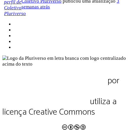
Coletivo Pluriverso
publicou uma atualização
3
semanas atrás
Sobre a Pluriverso
Sobre nós
Contato
Política de Privacidade
Termos de Uso
Pluriverso Diálogo de saberes
por
Pluriverso Coletivo de serviços em
educação e cultura Ltda.
utiliza a
licença Creative Commons
CC BY-NC-SA 4.0