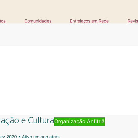
tos
Comunidades
Entrelaços em Rede
Revis
cação e Cultura
Organização Anfitriã
dez 2020
•
Ativo um ano atrás