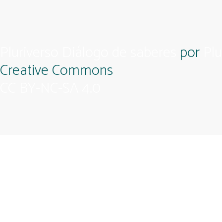
Pluriverso Diálogo de saberes
por
Plu
Creative Commons
CC BY-NC-SA 4.0
Apoio
Feito com compromisso político afetivo pela
Kangen