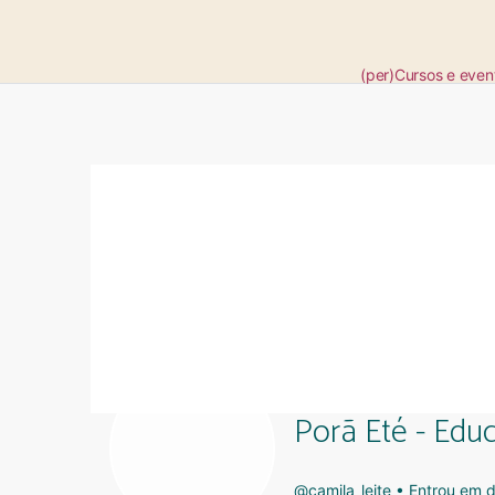
(per)Cursos e even
Porã Eté - Edu
@camila_leite
•
Entrou em 