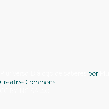
Pluriverso Diálogo de saberes
por
Plu
Creative Commons
CC BY-NC-SA 4.0