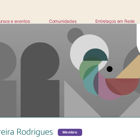
ursos e eventos
Comunidades
Entrelaços em Rede
ta
reira Rodrigues
Membro