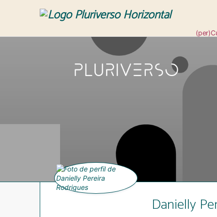
(per)C
Revis
Danielly Pe