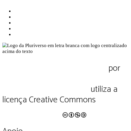
Sobre a Pluriverso
Sobre nós
Contato
Política de Privacidade
Termos de Uso
Pluriverso Diálogo de saberes
por
Pluriverso Coletivo de serviços em
educação e cultura Ltda.
utiliza a
licença Creative Commons
CC BY-NC-SA 4.0