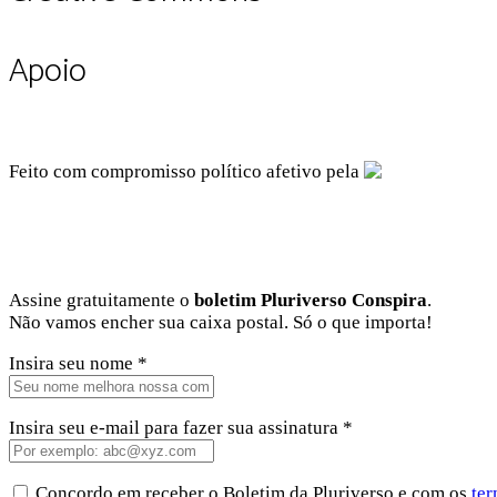
Apoio
Feito com compromisso político afetivo pela
Facebook
Instagram
Twitter
Linkedin
Github
Youtube
Assine gratuitamente o
boletim Pluriverso Conspira
.
Não vamos encher sua caixa postal. Só o que importa!
Insira seu nome *
Insira seu e-mail para fazer sua assinatura *
Concordo em receber o Boletim da Pluriverso e com os
ter