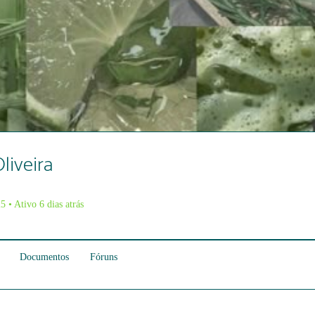
liveira
25
•
Ativo 6 dias atrás
Documentos
Fóruns