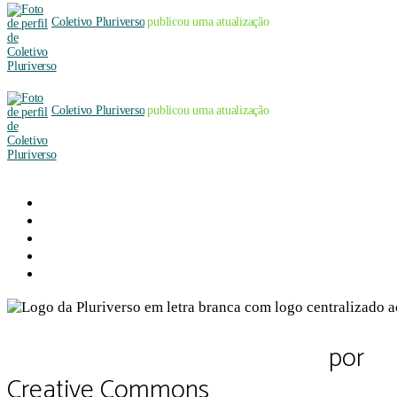
Coletivo Pluriverso
publicou uma atualização
Coletivo Pluriverso
publicou uma atualização
Sobre a Pluriverso
Sobre nós
Contato
Política de Privacidade
Termos de Uso
Pluriverso Diálogo de saberes
por
Pl
Creative Commons
CC BY-NC-SA 4.0