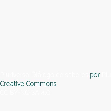
Pluriverso Diálogo de saberes
por
Plu
Creative Commons
CC BY-NC-SA 4.0