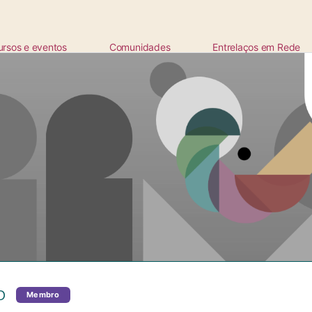
ursos e eventos
Comunidades
Entrelaços em Rede
ta
o
Membro