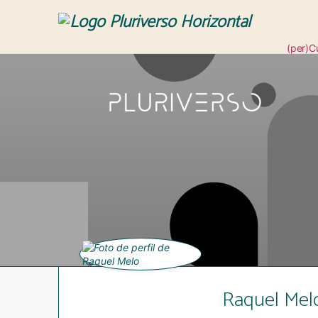
(per)C
Revis
Raquel Mel