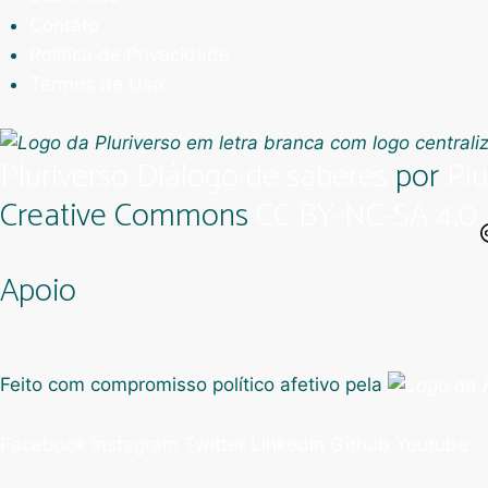
Contato
Política de Privacidade
Termos de Uso
Pluriverso Diálogo de saberes
por
Plu
Creative Commons
CC BY-NC-SA 4.0
Apoio
Feito com compromisso político afetivo pela
Facebook
Instagram
Twitter
Linkedin
Github
Youtube