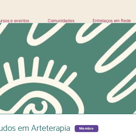
ursos e eventos
Comunidades
Entrelaços em Rede
ta
udos em Arteterapia
Membro