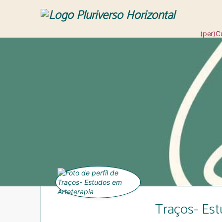
(per)C
Revis
Traços- Est