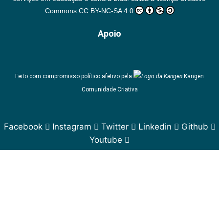
Commons
CC BY-NC-SA 4.0
Apoio
Feito com compromisso político afetivo pela
Kangen
Comunidade Criativa
Facebook
Instagram
Twitter
Linkedin
Github
Youtube
Assine gratuitamente o
boletim Pluriverso Conspira
.
Não vamos encher sua caixa postal. Só o que importa!
Insira seu nome *