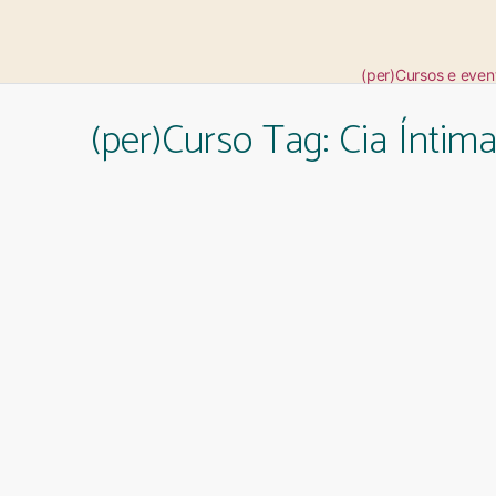
(per)Cursos e even
(per)Curso Tag:
Cia Íntim