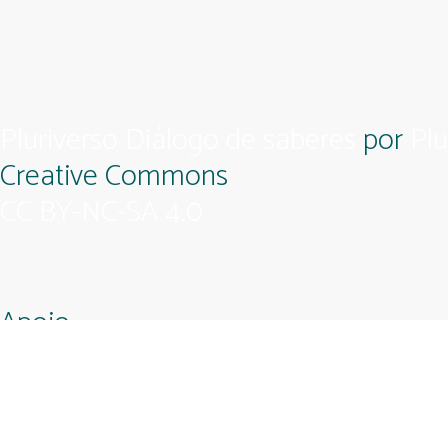
Pluriverso Diálogo de saberes
por
Plu
Creative Commons
CC BY-NC-SA 4.0
Apoio
Feito com compromisso político afetivo pela
Kangen