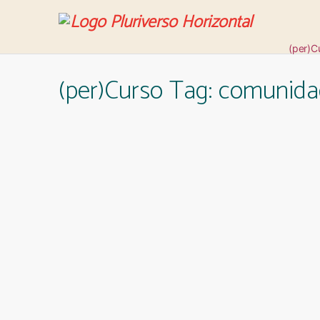
(per)C
(per)Curso Tag:
comunida
Revis