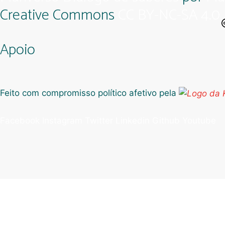
Creative Commons
CC BY-NC-SA 4.0
Apoio
Feito com compromisso político afetivo pela
Facebook
Instagram
Twitter
Linkedin
Github
Youtube
Assine gratuitamente o
boletim Pluriverso Conspira
.
Não vamos encher sua caixa postal. Só o que importa!