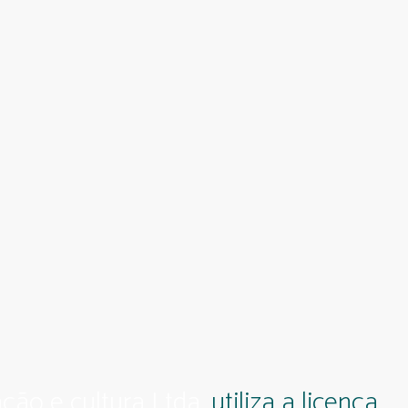
ção e cultura Ltda.
utiliza a licença