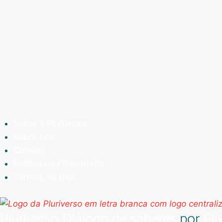
Sobre a Pluriverso
Sobre nós
Contato
Política de Privacidade
Termos de Uso
Pluriverso Diálogo de saberes
por
Plu