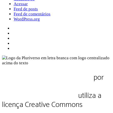
Acessar
Feed de posts
Feed de comentários
WordPress.org
Sobre a Pluriverso
Sobre nós
Contato
Política de Privacidade
Termos de Uso
Pluriverso Diálogo de saberes
por
Pluriverso Coletivo de serviços em
educação e cultura Ltda.
utiliza a
licença Creative Commons