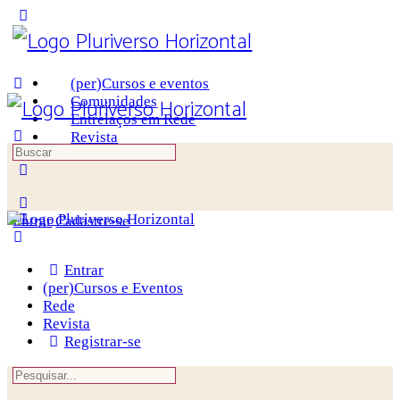
Toggle
Side
Panel
(per)Cursos e eventos
Comunidades
Entrelaços em Rede
Revista
Procurar
por:
More
options
Entrar
Cadastre-se
Entrar
(per)Cursos e Eventos
Rede
Revista
Registrar-se
Procurar
por: