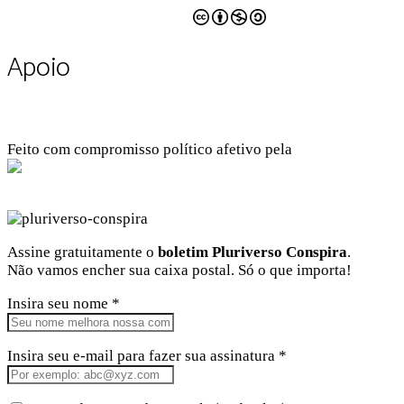
CC BY-NC-SA 4.0
Apoio
Feito com compromisso político afetivo pela
Kangen Comunidade Criativa
Facebook
Instagram
Twitter
Linkedin
Github
Youtube
Assine gratuitamente o
boletim Pluriverso Conspira
.
Não vamos encher sua caixa postal. Só o que importa!
Insira seu nome *
Insira seu e-mail para fazer sua assinatura *