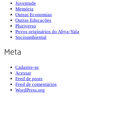
Juventude
Memória
Outras Economias
Outras Educações
Pluriverso
Povos originários do Abya-Yala
Socioambiental
Meta
Cadastre-se
Acessar
Feed de posts
Feed de comentários
WordPress.org
Sobre a Pluriverso
Sobre nós
Contato
Política de Privacidade
Termos de Uso