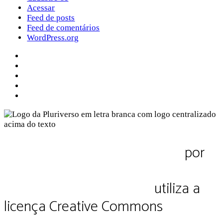
Acessar
Feed de posts
Feed de comentários
WordPress.org
Sobre a Pluriverso
Sobre nós
Contato
Política de Privacidade
Termos de Uso
Pluriverso Diálogo de saberes
por
Pluriverso Coletivo de serviços em
educação e cultura Ltda.
utiliza a
licença Creative Commons