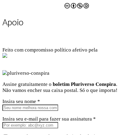
CC BY-NC-SA 4.0
Apoio
Feito com compromisso político afetivo pela
Kangen Comunidade Criativa
Facebook
Instagram
Twitter
Linkedin
Github
Youtube
Assine gratuitamente o
boletim Pluriverso Conspira
.
Não vamos encher sua caixa postal. Só o que importa!
Insira seu nome *
Insira seu e-mail para fazer sua assinatura *