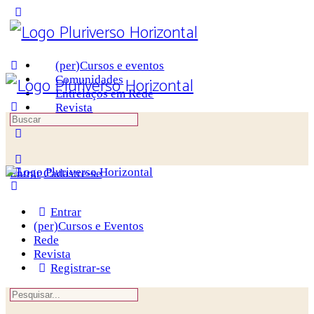
Toggle
Side
Panel
(per)Cursos e eventos
Comunidades
Entrelaços em Rede
Revista
Procurar
por:
More
options
Entrar
Cadastre-se
Entrar
(per)Cursos e Eventos
Rede
Revista
Registrar-se
Procurar
por: