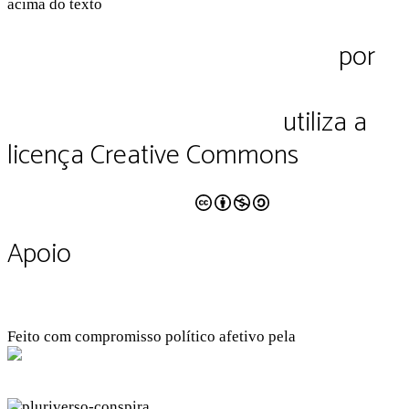
Pluriverso Diálogo de saberes
por
Pluriverso Coletivo de serviços em
educação e cultura Ltda.
utiliza a
licença Creative Commons
CC BY-NC-SA 4.0
Apoio
Feito com compromisso político afetivo pela
Kangen Comunidade Criativa
Facebook
Instagram
Twitter
Linkedin
Github
Youtube