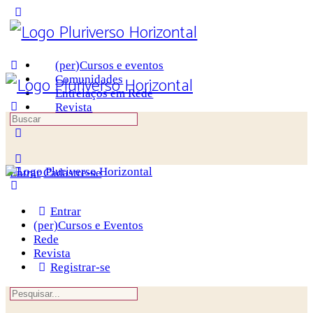
Toggle
Side
Panel
(per)Cursos e eventos
Comunidades
Entrelaços em Rede
Revista
Procurar
por:
More
options
Entrar
Cadastre-se
Entrar
(per)Cursos e Eventos
Rede
Revista
Registrar-se
Procurar
por: