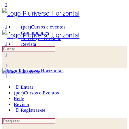
Toggle
Side
Panel
(per)Cursos e eventos
Comunidades
Entrelaços em Rede
Revista
Procurar
por:
More
options
Entrar
Cadastre-se
Entrar
(per)Cursos e Eventos
Rede
Revista
Registrar-se
Procurar
por: