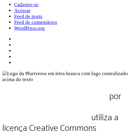
Cadastre-se
Acessar
Feed de posts
Feed de comentários
WordPress.org
Sobre a Pluriverso
Sobre nós
Contato
Política de Privacidade
Termos de Uso
Pluriverso Diálogo de saberes
por
Pluriverso Coletivo de serviços em
educação e cultura Ltda.
utiliza a
licença Creative Commons