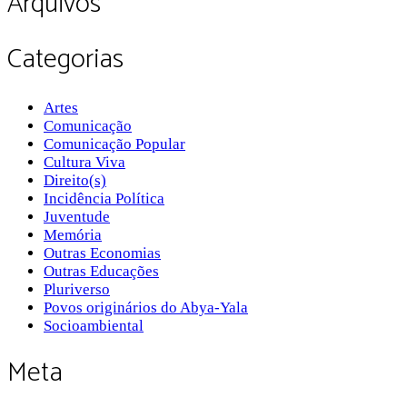
Arquivos
Categorias
Artes
Comunicação
Comunicação Popular
Cultura Viva
Direito(s)
Incidência Política
Juventude
Memória
Outras Economias
Outras Educações
Pluriverso
Povos originários do Abya-Yala
Socioambiental
Meta