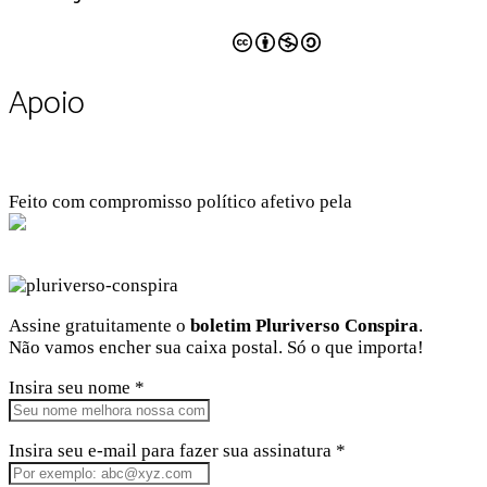
CC BY-NC-SA 4.0
Apoio
Feito com compromisso político afetivo pela
Kangen Comunidade Criativa
Facebook
Instagram
Twitter
Linkedin
Github
Youtube
Assine gratuitamente o
boletim Pluriverso Conspira
.
Não vamos encher sua caixa postal. Só o que importa!
Insira seu nome *
Insira seu e-mail para fazer sua assinatura *