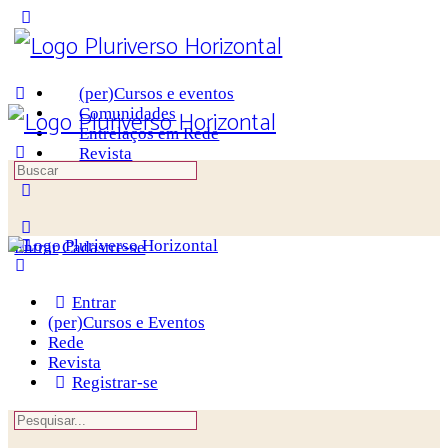
Toggle
Side
Panel
(per)Cursos e eventos
Comunidades
Entrelaços em Rede
Revista
Procurar
por:
More
options
Entrar
Cadastre-se
Entrar
(per)Cursos e Eventos
Rede
Revista
Registrar-se
Procurar
por: