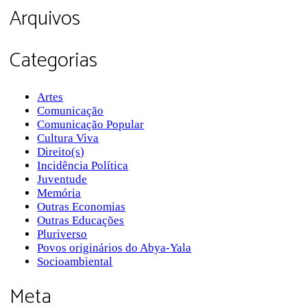
Arquivos
Categorias
Artes
Comunicação
Comunicação Popular
Cultura Viva
Direito(s)
Incidência Política
Juventude
Memória
Outras Economias
Outras Educações
Pluriverso
Povos originários do Abya-Yala
Socioambiental
Meta