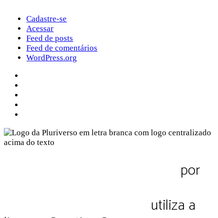
Cadastre-se
Acessar
Feed de posts
Feed de comentários
WordPress.org
Sobre a Pluriverso
Sobre nós
Contato
Política de Privacidade
Termos de Uso
Pluriverso Diálogo de saberes
por
Pluriverso Coletivo de serviços em
educação e cultura Ltda.
utiliza a