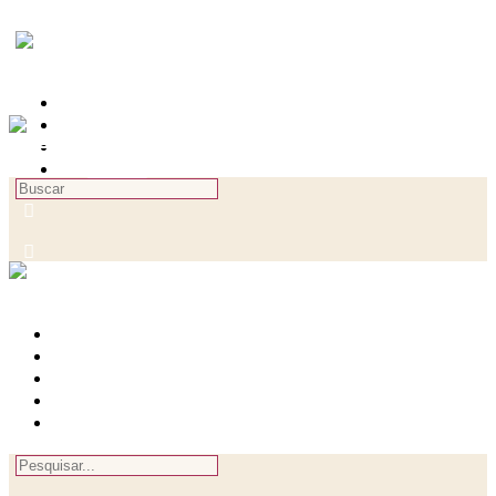
Toggle
Side
Panel
(per)Cursos e eventos
Comunidades
Entrelaços em Rede
Revista
Procurar
por:
More
options
Entrar
Cadastre-se
Entrar
(per)Cursos e Eventos
Rede
Revista
Registrar-se
Procurar
por: