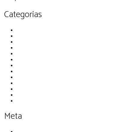
Categorias
Artes
Comunicação
Comunicação Popular
Cultura Viva
Direito(s)
Incidência Política
Juventude
Memória
Outras Economias
Outras Educações
Pluriverso
Povos originários do Abya-Yala
Socioambiental
Meta
Cadastre-se