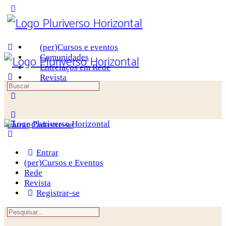
Toggle
Side
Panel
(per)Cursos e eventos
Comunidades
Entrelaços em Rede
Revista
Procurar
por:
More
options
Entrar
Cadastre-se
Entrar
(per)Cursos e Eventos
Rede
Revista
Registrar-se
Procurar
por: