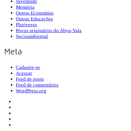
Juventude
Memória
Outras Economias
Outras Educações
Pluriverso
Povos originários do Abya-Yala
Socioambiental
Meta
Cadastre-se
Acessar
Feed de posts
Feed de comentários
WordPress.org
Sobre a Pluriverso
Sobre nós
Contato
Política de Privacidade
Termos de Uso