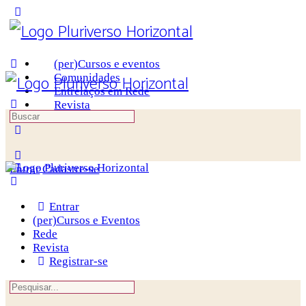
Toggle
Side
Panel
(per)Cursos e eventos
Comunidades
Entrelaços em Rede
Revista
Procurar
por:
More
options
Entrar
Cadastre-se
Entrar
(per)Cursos e Eventos
Rede
Revista
Registrar-se
Procurar
por: