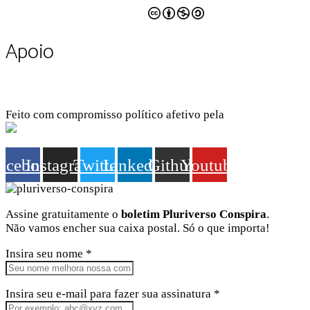
CC BY-NC-SA 4.0
Apoio
Feito com compromisso político afetivo pela
Kangen Comunidade Criativa
acebook
Instagram
Twitter
Linkedin
Github
Youtube
Assine gratuitamente o
boletim Pluriverso Conspira
.
Não vamos encher sua caixa postal. Só o que importa!
Insira seu nome *
Insira seu e-mail para fazer sua assinatura *