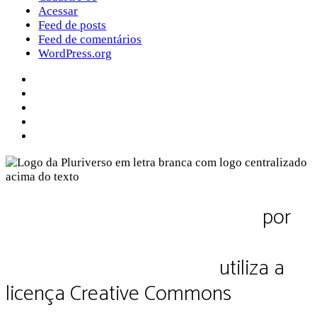
Acessar
Feed de posts
Feed de comentários
WordPress.org
Sobre a Pluriverso
Sobre nós
Contato
Política de Privacidade
Termos de Uso
Pluriverso Diálogo de saberes
por
Pluriverso Coletivo de serviços em
educação e cultura Ltda.
utiliza a
licença Creative Commons