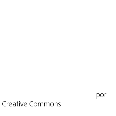
Pluriverso Diálogo de saberes
por
Pl
Creative Commons
CC BY-NC-SA 4.0