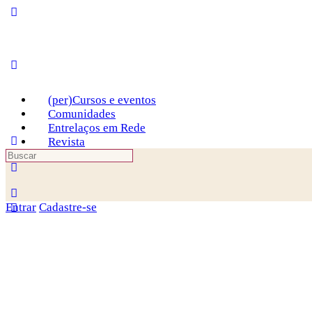
Toggle
Side
Panel
(per)Cursos e eventos
Comunidades
Entrelaços em Rede
Revista
Procurar
More
por:
options
Entrar
Cadastre-se