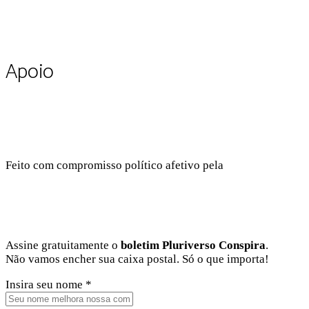
Apoio
Feito com compromisso político afetivo pela
Kangen Comu
Facebook
Instagram
Twitter
Linkedin
Github
Youtube
Assine gratuitamente o
boletim Pluriverso Conspira
.
Não vamos encher sua caixa postal. Só o que importa!
Insira seu nome *