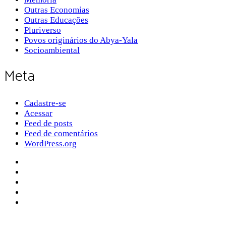
Outras Economias
Outras Educações
Pluriverso
Povos originários do Abya-Yala
Socioambiental
Meta
Cadastre-se
Acessar
Feed de posts
Feed de comentários
WordPress.org
Sobre a Pluriverso
Sobre nós
Contato
Política de Privacidade
Termos de Uso