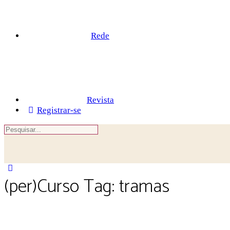
Rede
Revista
Registrar-se
Procurar
por:
Close
(per)Curso Tag:
tramas
search